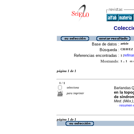
Colecció
Base de datos :
article
Búsqueda :
CHAVEZ 
Referencias encontradas :
refina
1
[
Mostrando:
1 .. 1
en el
página 1 de 1
1 / 1
selecciona
Barlandas Qu
en la topo
para imprimir
de síndrom
Med. (Méx.)
resumen 
·
página 1 de 1