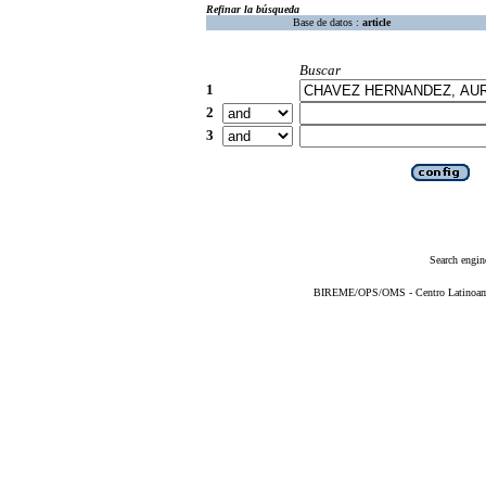
Refinar la búsqueda
Base de datos :
article
Buscar
1
2
3
Search engin
BIREME/OPS/OMS - Centro Latinoameri