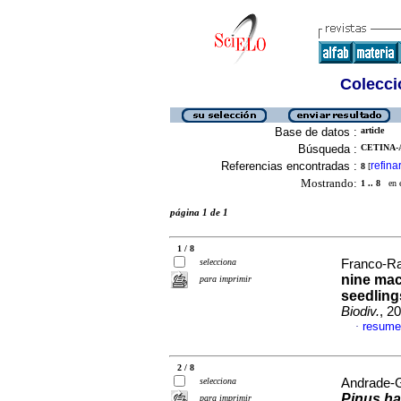
Colecció
Base de datos :
article
Búsqueda :
CETINA-A
Referencias encontradas :
refina
8
[
Mostrando:
1 .. 8
en el
página 1 de 1
1 / 8
selecciona
Franco-Ram
nine mac
para imprimir
seedling
Biodiv.
, 2
resume
·
2 / 8
selecciona
Andrade-G
Pinus ha
para imprimir