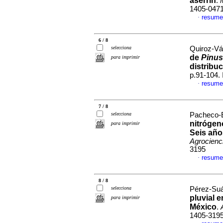
aserrín
.
1405-047
resume
·
6 / 8
selecciona
Quiroz-Váz
de
Pinus
para imprimir
distribuc
p.91-104.
resume
·
7 / 8
selecciona
Pacheco-E
nitrógen
para imprimir
Seis año
Agrocienc
3195
resume
·
8 / 8
selecciona
Pérez-Suár
pluvial 
para imprimir
México
.
1405-319