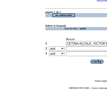
resume
·
página 1 de 1
Refinar la búsqueda
Base de datos :
article
Buscar
1
2
3
Search engin
BIREME/OPS/OMS - Centro Latinoameri