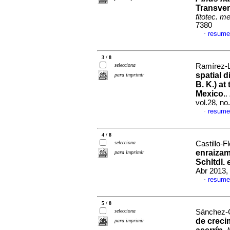
Transver
fitotec. m
7380
resume
·
3 / 8
selecciona
Ramírez-L
spatial d
para imprimir
B. K.) a
Mexico.
.
vol.28, n
resume
·
4 / 8
selecciona
Castillo-Fl
enraizam
para imprimir
Schltdl.
Abr 2013,
resume
·
5 / 8
selecciona
Sánchez-C
de creci
para imprimir