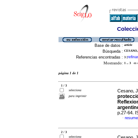
Colecció
Base de datos :
article
Búsqueda :
CESANO, 
Referencias encontradas :
refina
3
[
Mostrando:
1 .. 3
en el
página 1 de 1
1 / 3
selecciona
Cesano, J
protecci
para imprimir
Reflexio
argentin
p.27-64. 
resume
·
2 / 3
selecciona
Cesano, J