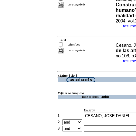
Construc
para imprimir
humano"
realidad
2004, vol
resume
·
3 / 3
selecciona
Cesano, J
de las al
para imprimir
no.108, p
resume
·
página 1 de 1
Refinar la búsqueda
Base de datos :
article
Buscar
1
2
3