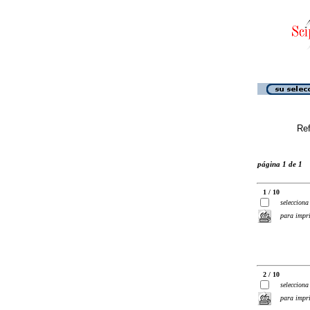
Ref
página 1 de 1
1 / 10
selecciona
para impr
2 / 10
selecciona
para impr