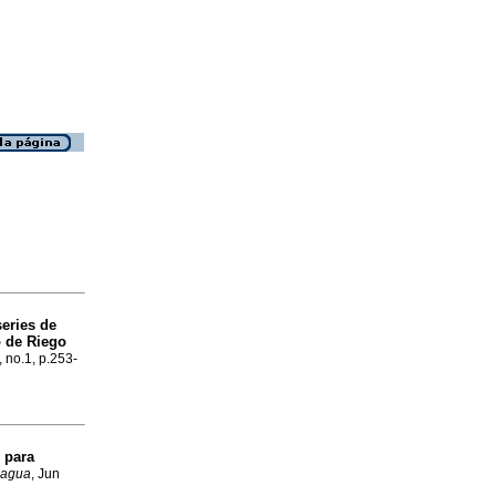
series de
o de Riego
, no.1, p.253-
 para
. agua
, Jun