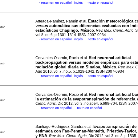
|
resumen en español
inglés
texto en español
·
·
Estación meteorológica c
Arteaga-Ramírez, Ramón et al.
versus
automática sus diferencias evaluadas con índ
imir
estadísticos Chapingo, México
.
Rev. Mex. Cienc. Agríc
, 
vol.8, no.6, p.1301-1314. ISSN 2007-0934
|
resumen en español
inglés
texto en español
·
·
Red neuronal artificial
Cervantes-Osornio, Rocio et al.
backpropagation versus modelos empíricos para est
imir
radiación global diaria en Sinaloa, México
.
Rev. Mex. C
Ago 2016, vol.7, no.5, p.1029-1042. ISSN 2007-0934
|
resumen en español
inglés
texto en español
·
·
Red neuronal artificial ba
Cervantes-Osornio, Rocío et al.
la estimación de la evapotranspiración de referencia
.
imir
Cienc. Agríc
, Dic 2012, vol.3, no.spe4, p.698-704. ISSN 200
resumen en español
texto en español
·
·
Evapotranspiración de 
Santiago-Rodríguez, Sandra et al.
estimada con Fao-Penman-Monteith, Priestley-Taylor,
imir
y RNA
.
Rev. Mex. Cienc. Agríc
, Dic 2012, vol.3, no.8, p.153