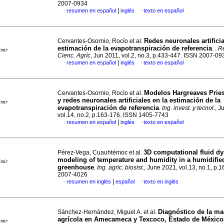
2007-0934
|
resumen en español
inglés
texto en español
·
·
Redes neuronales artificia
Cervantes-Osornio, Rocío et al.
estimación de la evapotranspiración de referencia
. .
Re
imir
Cienc. Agríc
, Jun 2011, vol.2, no.3, p.433-447. ISSN 2007-09
|
resumen en español
inglés
texto en español
·
·
Modelos Hargreaves Pries
Cervantes-Osornio, Rocío et al.
y redes neuronales artificiales en la estimación de la
imir
evapotranspiración de referencia
.
Ing. invest. y tecnol.
, J
vol.14, no.2, p.163-176. ISSN 1405-7743
|
resumen en español
inglés
texto en español
·
·
3D computational fluid d
Pérez-Vega, Cuauhtémoc et al.
modeling of temperature and humidity in a humidifie
imir
greenhouse
.
Ing. agric. biosist.
, June 2021, vol.13, no.1, p.
2007-4026
|
resumen en inglés
español
texto en inglés
·
·
Diagnóstico de la ma
Sánchez-Hernández, Miguel A. et al.
agrícola en Amecameca y Texcoco, Estado de México
imir