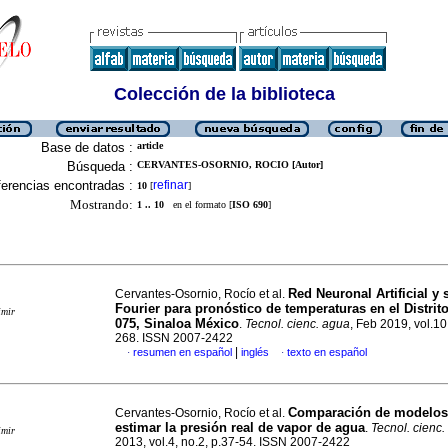
Colección de la biblioteca
Base de datos :
article
Búsqueda :
CERVANTES-OSORNIO, ROCIO [Autor]
erencias encontradas :
refinar
10
[
]
Mostrando:
1 .. 10
en el formato [
ISO 690
]
Red Neuronal Artificial y 
Cervantes-Osornio, Rocío et al.
Fourier para pronóstico de temperaturas en el Distrit
imir
075, Sinaloa México
.
Tecnol. cienc. agua
, Feb 2019, vol.10
268. ISSN 2007-2422
|
resumen en español
inglés
texto en español
·
·
Comparación de modelos
Cervantes-Osornio, Rocío et al.
estimar la presión real de vapor de agua
.
Tecnol. cienc
imir
2013, vol.4, no.2, p.37-54. ISSN 2007-2422