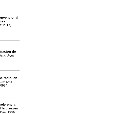
onvencional
ices
Set 2017,
imación de
ienc. Agríc
,
se radial en
Rev. Mex.
7-0934
referencia
 Hargreaves
5-1549. ISSN