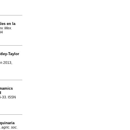
les en la
v. Mex.
34
tley-Taylor
un 2013,
ynamics
d
16-33. ISSN
quinaria
.
agric. soc.