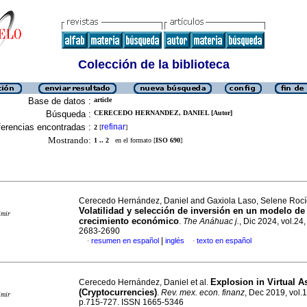
Colección de la biblioteca
Base de datos :
article
Búsqueda :
CERECEDO HERNANDEZ, DANIEL [Autor]
erencias encontradas :
refinar
2
[
]
Mostrando:
1 .. 2
en el formato [
ISO 690
]
Cerecedo Hernández, Daniel and Gaxiola Laso, Selene Roc
Volatilidad y selección de inversión en un modelo de
imir
crecimiento económico
.
The Anáhuac j.
, Dic 2024, vol.24
2683-2690
|
resumen en español
inglés
texto en español
·
·
Explosion in Virtual A
Cerecedo Hernández, Daniel et al.
(Cryptocurrencies)
.
Rev. mex. econ. finanz
, Dec 2019, vol.1
imir
p.715-727. ISSN 1665-5346