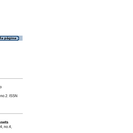
ío
, no.2. ISSN
ssets
4, no.4,