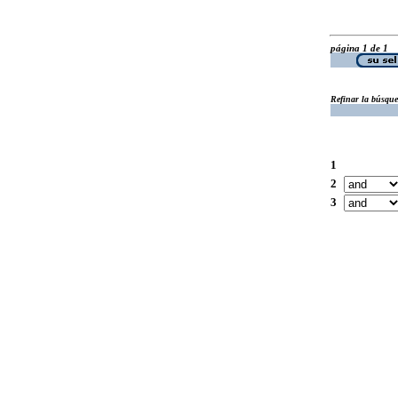
página 1 de 1
Refinar la búsqu
1
2
3