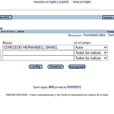
|
resumen en inglés
español
texto en inglés
·
·
eda
Base de datos :
article
Formu
Formulario libre
For
Buscar por :
Buscar
en el campo
iAH
WWWISIS
Search engine:
powered by
BIREME/OPS/OMS - Centro Latinoamericano y del Caribe de Información en Ciencias de la Salud