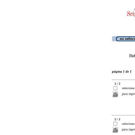
Ref
página 1 de 1
1 / 2
selecciona
para impr
2 / 2
selecciona
para impr