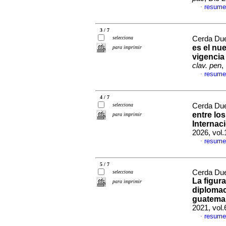
resume
·
3 / 7
selecciona
Cerda Due
es el nu
para imprimir
vigencia
clav. pen
,
resume
·
4 / 7
selecciona
Cerda Due
entre lo
para imprimir
Internac
2026, vol
resume
·
5 / 7
Cerda Due
selecciona
La figur
para imprimir
diplomac
guatema
2021, vol
resume
·