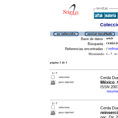
Colecció
Base de datos :
article
Búsqueda :
CERDA D
Referencias encontradas :
refina
7
[
Mostrando:
1 .. 7
en el
página 1 de 1
1 / 7
selecciona
Cerda Due
México
.
para imprimir
ISSN 200
resume
·
2 / 7
selecciona
Cerda Due
reinserc
para imprimir
pac
, Dic 