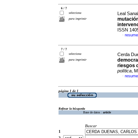
6 / 7
selecciona
Leal Sana
mutación
para imprimir
interven
ISSN 140
resume
·
7 / 7
selecciona
Cerda Due
democra
para imprimir
riesgos 
política
, M
resume
·
página 1 de 1
Refinar la búsqueda
Base de datos :
article
Buscar
1
2