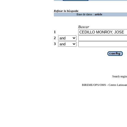
Refinar la búsqueda
Base de datos :
article
Buscar
1
2
3
Search engin
BIREME/OPS/OMS - Centro Latinoameri