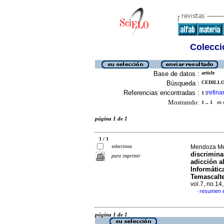
Colecció
Base de datos :
article
Búsqueda :
CEDILLO
Referencias encontradas :
refina
1
[
Mostrando:
1 .. 1
en el
página 1 de 1
1 / 1
selecciona
Mendoza Mén
discrimina
para imprimir
adicción a
Informátic
Temascalt
vol.7, no.1
resumen 
·
página 1 de 1