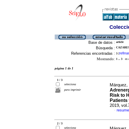
Colecció
Base de datos :
article
Búsqueda :
CAZARES-
Referencias encontradas :
refina
3
[
Mostrando:
1 .. 3
en el
página 1 de 1
1 / 3
selecciona
Márquez, M
Adrenerg
para imprimir
Risk to H
Patients
2019, vol
resume
·
2 / 3
selecciona
Márquez, M