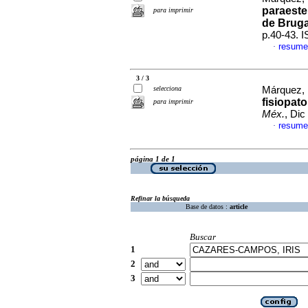
paraeste
para imprimir
de Brug
p.40-43. 
resume
·
3 / 3
selecciona
Márquez, M
fisiopato
para imprimir
Méx.
, Dic
resume
·
página 1 de 1
Refinar la búsqueda
Base de datos :
article
Buscar
1
2
3