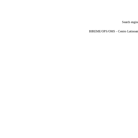
Search engin
BIREME/OPS/OMS - Centro Latinoameri