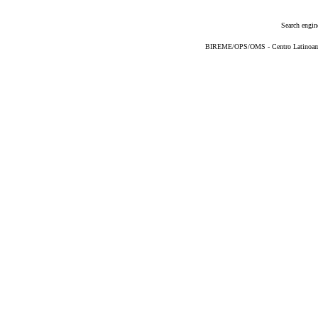
Search engin
BIREME/OPS/OMS - Centro Latinoameri