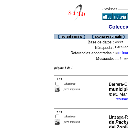
Colecció
Base de datos :
article
Búsqueda :
CATALAN
Referencias encontradas :
refina
3
[
Mostrando:
1 .. 3
en el
página 1 de 1
1 / 3
selecciona
Barrera-Ca
municipi
para imprimir
mex
, Mar
resume
·
2 / 3
selecciona
Linzaga-R
de
Pachy
para imprimir
del Zopi