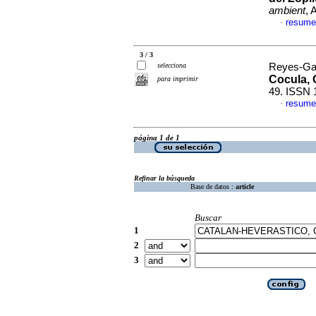
ambient
, 
resume
·
3 / 3
selecciona
Reyes-Garc
Cocula, 
para imprimir
49. ISSN 
resume
·
página 1 de 1
Refinar la búsqueda
Base de datos :
article
Buscar
1
2
3