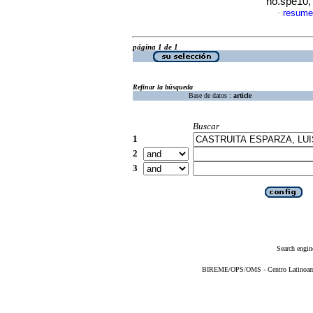
no.spe10,
resume
·
página 1 de 1
Refinar la búsqueda
Base de datos :
article
Buscar
1
2
3
Search engin
BIREME/OPS/OMS - Centro Latinoameri