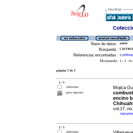
Colecció
Base de datos :
article
Búsqueda :
CASTRUI
Referencias encontradas :
refina
5
[
Mostrando:
1 .. 5
en el
página 1 de 1
1 / 5
selecciona
Mojica Gue
combusti
para imprimir
encino b
Chihuah
vol.17, n
resume
·
2 / 5
selecciona
Villanueva