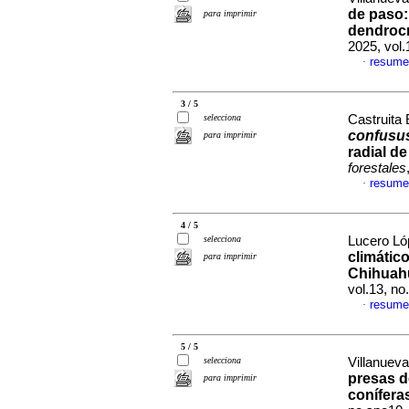
de paso:
para imprimir
dendroc
2025, vol
resume
·
3 / 5
selecciona
Castruita 
confusu
para imprimir
radial d
forestales
resume
·
4 / 5
selecciona
Lucero Ló
climático
para imprimir
Chihuah
vol.13, n
resume
·
5 / 5
selecciona
Villanueva
presas d
para imprimir
conífera