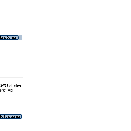
FMR1
alleles
enc.
, Apr