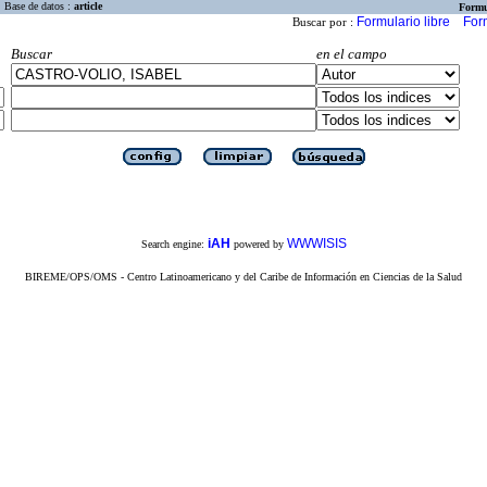
Base de datos :
article
Formu
Formulario libre
For
Buscar por :
Buscar
en el campo
iAH
WWWISIS
Search engine:
powered by
BIREME/OPS/OMS - Centro Latinoamericano y del Caribe de Información en Ciencias de la Salud