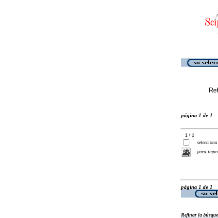
Ref
página 1 de 1
1 / 1
selecciona
para impr
página 1 de 1
Refinar la búsqu