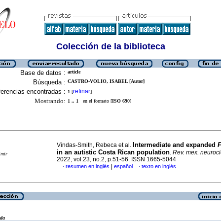
Colección de la biblioteca
Base de datos :
article
Búsqueda :
CASTRO-VOLIO, ISABEL [Autor]
erencias encontradas :
refinar
1
[
]
Mostrando:
1 .. 1
en el formato [
ISO 690
]
Intermediate and expanded
Vindas-Smith, Rebeca et al.
in an autistic Costa Rican population
.
Rev. mex. neuroci
imir
2022, vol.23, no.2, p.51-56. ISSN 1665-5044
|
resumen en inglés
español
texto en inglés
·
·
eda