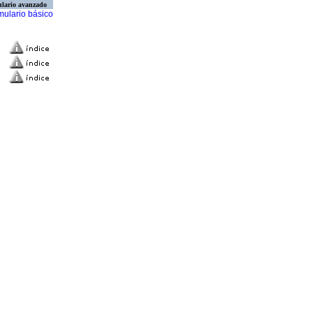
lario avanzado
mulario básico