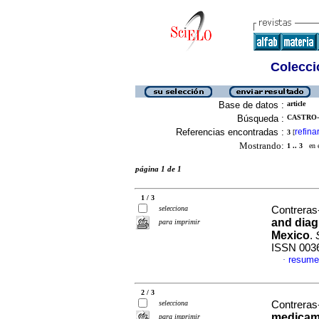
Colecció
Base de datos :
article
Búsqueda :
CASTRO-
Referencias encontradas :
refina
3
[
Mostrando:
1 .. 3
en el
página 1 de 1
1 / 3
selecciona
Contreras-
and diag
para imprimir
Mexico
.
ISSN 003
resume
·
2 / 3
selecciona
Contreras-
medicame
para imprimir