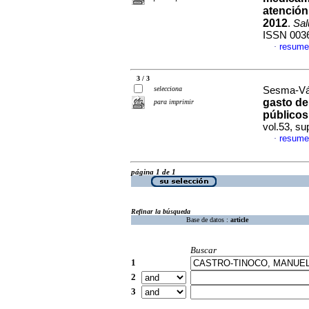
atención
2012
.
Sal
ISSN 003
resume
·
3 / 3
selecciona
Sesma-Váz
gasto de
para imprimir
públicos
vol.53, s
resume
·
página 1 de 1
Refinar la búsqueda
Base de datos :
article
Buscar
1
2
3