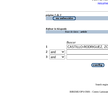
resume
·
página 1 de 1
Refinar la búsqueda
Base de datos :
article
Buscar
1
2
3
Search engin
BIREME/OPS/OMS - Centro Latinoameri