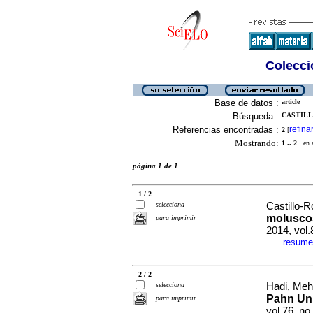
Colecció
Base de datos :
article
Búsqueda :
CASTILL
Referencias encontradas :
refina
2
[
Mostrando:
1 .. 2
en el
página 1 de 1
1 / 2
selecciona
Castillo-R
molusco
para imprimir
2014, vol
resume
·
2 / 2
selecciona
Hadi, Mehd
Pahn Uni
para imprimir
vol.76, n