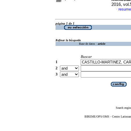
2016, vol
resume
·
página 1 de 1
Refinar la búsqueda
Base de datos :
article
Buscar
1
2
3
Search engin
BIREME/OPS/OMS - Centro Latinoameri