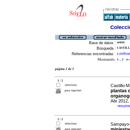
Colecció
Base de datos :
article
Búsqueda :
CASTILL
Referencias encontradas :
refina
2
[
Mostrando:
1 .. 2
en el
página 1 de 1
1 / 2
selecciona
Castillo-M
plantas 
para imprimir
organogé
Abr 2012, 
resume
·
2 / 2
selecciona
Sampayo-M
miniest
para imprimir