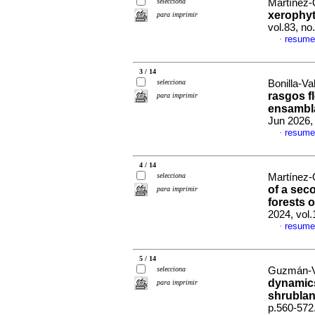
selecciona
Martínez-O
xerophyt
para imprimir
vol.83, n
resume
·
3 / 14
selecciona
Bonilla-Val
rasgos fl
para imprimir
ensambla
Jun 2026,
resume
·
4 / 14
selecciona
Martínez-O
of a sec
para imprimir
forests 
2024, vol
resume
·
5 / 14
selecciona
Guzmán-Vá
dynamics
para imprimir
shrublan
p.560-572