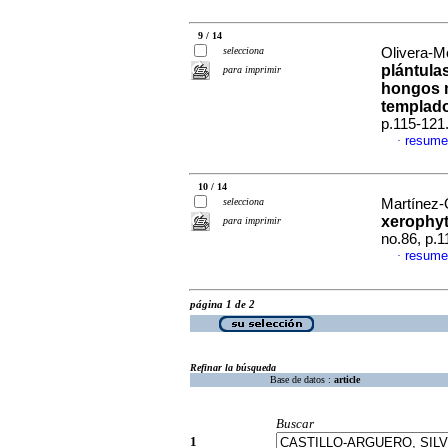
9 / 14
selecciona
Olivera-Mo
plántula
para imprimir
hongos 
templad
p.115-121
resume
·
10 / 14
selecciona
Martínez-O
xerophyt
para imprimir
no.86, p.
resume
·
página 1 de 2
Refinar la búsqueda
Base de datos :
article
Buscar
1