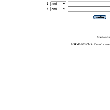
2
3
Search engin
BIREME/OPS/OMS - Centro Latinoameri