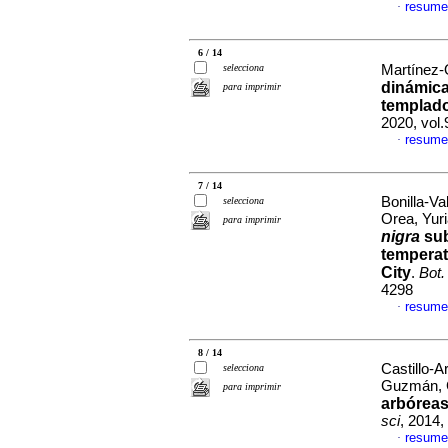
resume
·
6 / 14
selecciona
Martínez-O
dinámica
para imprimir
templado
2020, vol
resume
·
7 / 14
Bonilla-Va
selecciona
Orea, Yur
para imprimir
nigra
su
temperat
City
.
Bot.
4298
resume
·
8 / 14
Castillo-A
selecciona
Guzmán, 
para imprimir
arbóreas
sci
, 2014,
resume
·