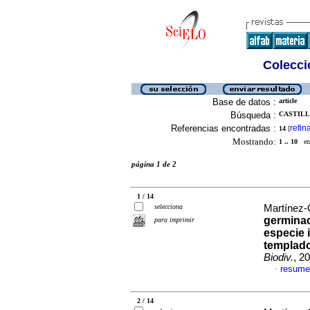
Colecció
Base de datos :
article
Búsqueda :
CASTILLO
Referencias encontradas :
refin
14
[
Mostrando:
1 .. 10
en 
página 1 de 2
1 / 14
selecciona
Martínez-
germina
para imprimir
especie 
templado
Biodiv.
, 2
resume
·
2 / 14