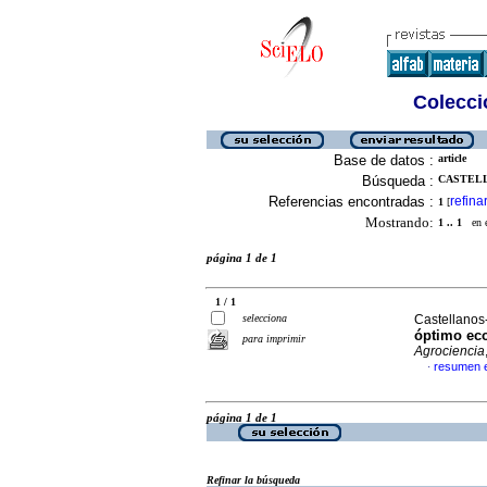
Colecció
Base de datos :
article
Búsqueda :
CASTELL
Referencias encontradas :
refina
1
[
Mostrando:
1 .. 1
en el
página 1 de 1
1 / 1
selecciona
Castellanos-
óptimo ec
para imprimir
Agrociencia
resumen 
·
página 1 de 1
Refinar la búsqueda