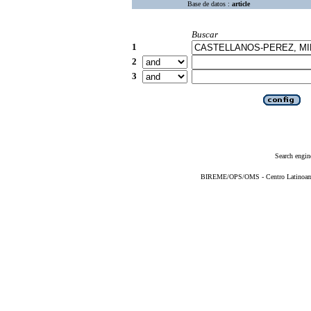
Base de datos :
article
Buscar
1
2
3
Search engin
BIREME/OPS/OMS - Centro Latinoameri