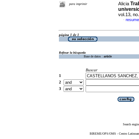
Tra
Alicia
para imprimir
univers
vol.13, n
resume
·
página 1 de 1
Refinar la búsqueda
Base de datos :
article
Buscar
1
2
3
Search engin
BIREME/OPS/OMS - Centro Latinoameri