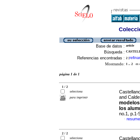
Colecció
Base de datos :
article
Búsqueda :
CASTELL
Referencias encontradas :
refina
2
[
Mostrando:
1 .. 2
en el
página 1 de 1
1 / 2
Castellan
selecciona
and Calde
para imprimir
modelos 
los alum
no.1, p.1
resume
·
2 / 2
Castellan
selecciona