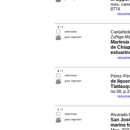
mex. cienc
8774
resume
·
3 / 7
Castañeda
selecciona
Zúñiga-Mi
para imprimir
Martesia
de Chiap
estuarin
resume
·
4 / 7
selecciona
Pérez-Pér
de líque
para imprimir
Tlatlauq
no.58, p.
resume
·
5 / 7
selecciona
Alvarado-
San José
para imprimir
marine fo