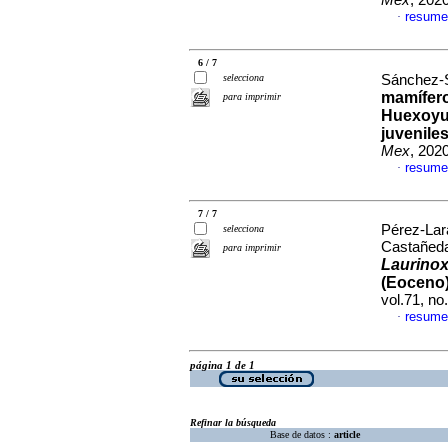
Mex
, 202
resume
·
6 / 7
selecciona
Sánchez-Sa
mamífero
para imprimir
Huexoyuc
juvenile
Mex
, 202
resume
·
7 / 7
Pérez-Lar
selecciona
Castañed
para imprimir
Laurino
(Eoceno)
vol.71, n
resume
·
página 1 de 1
Refinar la búsqueda
Base de datos :
article