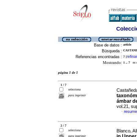
Colecció
Base de datos :
article
Búsqueda :
CASTANE
Referencias encontradas :
refina
7
[
Mostrando:
1 .. 7
en el
página 1 de 1
1 / 7
selecciona
Castañeda
taxonómi
para imprimir
ámbar de
vol.21, s
resume
·
2 / 7
selecciona
Blanco, Al
in Upper
para imprimir