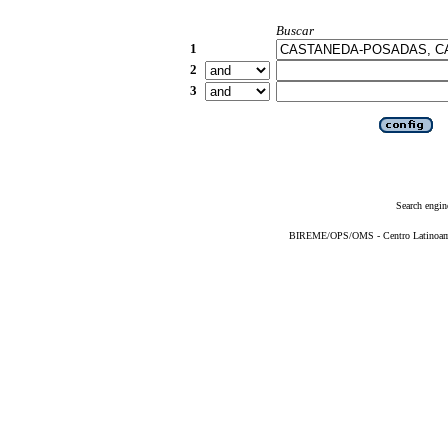
Buscar
1
2
3
Search engin
BIREME/OPS/OMS - Centro Latinoameri