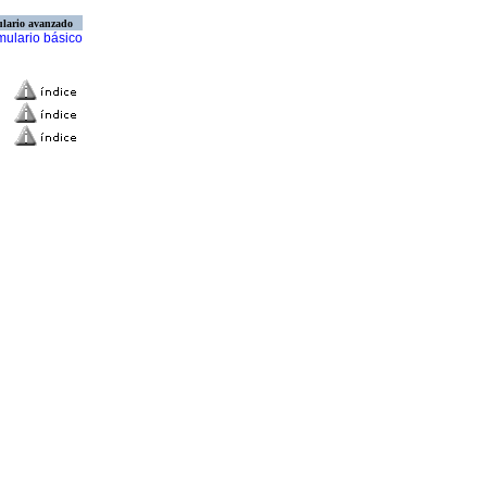
lario avanzado
mulario básico