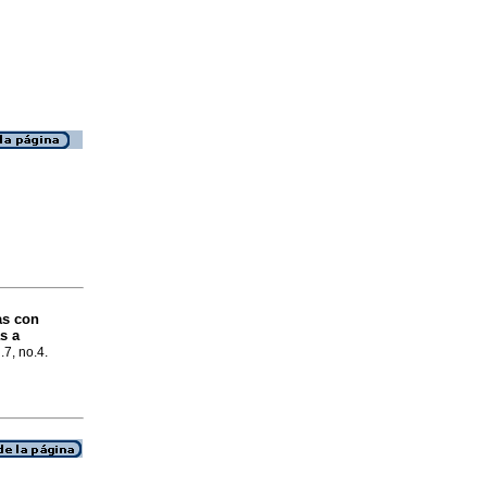
as con
s a
.7, no.4.