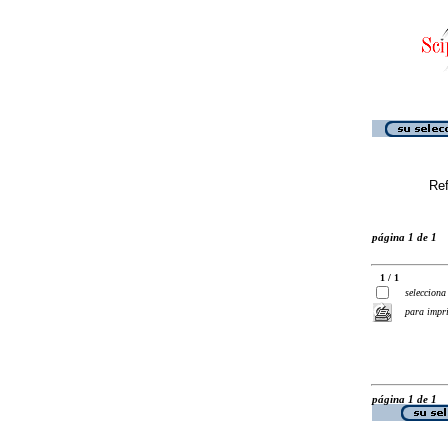
Ref
página 1 de 1
1 / 1
selecciona
para impr
página 1 de 1