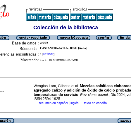
Colección de la biblioteca
Base de datos :
article
Búsqueda :
CASTANEDA-AVILA, JOSE [Autor]
erencias encontradas :
refinar
1
[
]
Mostrando:
1 .. 1
en el formato [
ISO 690
]
Mezclas asfálticas elaborad
Wenglas-Lara, Gilberto et al.
agregado calizo y adición de óxido de calcio probada
imir
temperaturas de servicio
.
Rev. cienc. tecnol.
, Dic 2024, vol
ISSN 2594-1925
|
resumen en español
inglés
texto en español
·
·