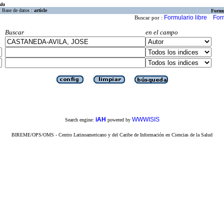
eda
Base de datos :
article
Formu
Formulario libre
For
Buscar por :
Buscar
en el campo
iAH
WWWISIS
Search engine:
powered by
BIREME/OPS/OMS - Centro Latinoamericano y del Caribe de Información en Ciencias de la Salud