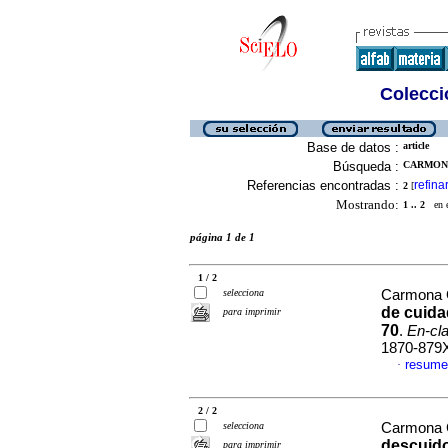
Colecció
Base de datos :
article
Búsqueda :
CARMONA
Referencias encontradas :
refina
2
[
Mostrando:
1 .. 2
en el
página 1 de 1
1 / 2
selecciona
Carmona G
de cuida
para imprimir
70
.
En-cla
1870-879
resume
·
2 / 2
selecciona
Carmona G
descuido
para imprimir