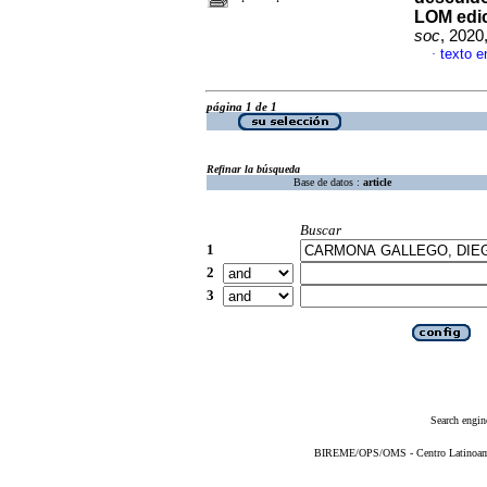
LOM edic
soc
, 2020
texto e
·
página 1 de 1
Refinar la búsqueda
Base de datos :
article
Buscar
1
2
3
Search engin
BIREME/OPS/OMS - Centro Latinoameri