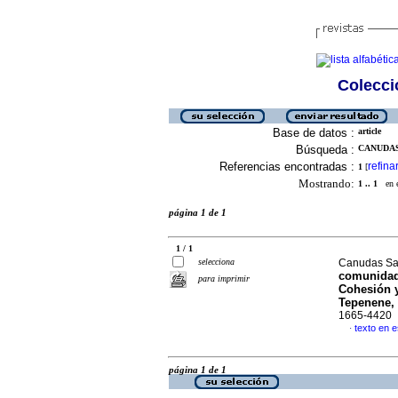
Colecció
Base de datos :
article
Búsqueda :
CANUDAS
Referencias encontradas :
refina
1
[
Mostrando:
1 .. 1
en el
página 1 de 1
1 / 1
selecciona
Canudas Sa
comunidad 
para imprimir
Cohesión 
Tepenene, 
1665-4420
texto en 
·
página 1 de 1