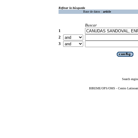
Refinar la búsqueda
Base de datos :
article
Buscar
1
2
3
Search engin
BIREME/OPS/OMS - Centro Latinoameri