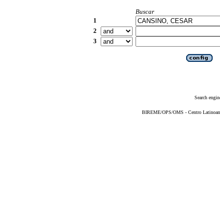
Buscar
1
2
3
Search engin
BIREME/OPS/OMS - Centro Latinoameri