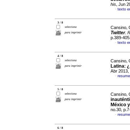
his
, Jun 2
texto e
·
3 / 8
selecciona
Cansino, 
Twitter
.
R
para imprimir
p.389-405
texto e
·
4 / 8
selecciona
Cansino, 
Latina
:
¿
para imprimir
Abr 2013,
resume
·
5 / 8
selecciona
Cansino, 
inauténti
para imprimir
México y
no.30, p.
resume
·
6 / 8