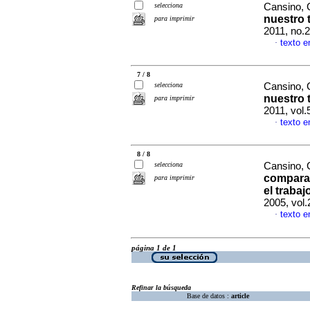
selecciona
Cansino, 
nuestro 
para imprimir
2011, no.
texto e
·
7 / 8
selecciona
Cansino, 
nuestro 
para imprimir
2011, vol
texto e
·
8 / 8
selecciona
Cansino, 
compara
para imprimir
el traba
2005, vol
texto e
·
página 1 de 1
Refinar la búsqueda
Base de datos :
article