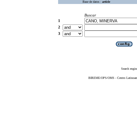
Base de datos :
article
Buscar
1
2
3
Search engin
BIREME/OPS/OMS - Centro Latinoameri