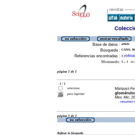
Colecció
Base de datos :
article
Búsqueda :
CANO, MI
Referencias encontradas :
refina
1
[
Mostrando:
1 .. 1
en el
página 1 de 1
1 / 1
selecciona
Márquez-Fer
glomérulo
para imprimir
Mex. Mic
, 2
resumen e
·
página 1 de 1
Refinar la búsqueda