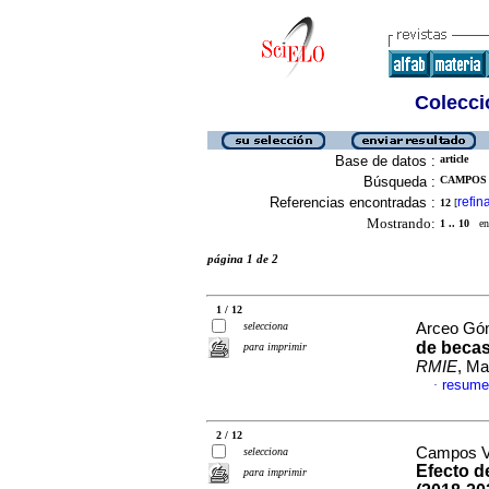
Colecció
Base de datos :
article
Búsqueda :
CAMPOS 
Referencias encontradas :
refin
12
[
Mostrando:
1 .. 10
en 
página 1 de 2
1 / 12
selecciona
Arceo Góm
de becas
para imprimir
RMIE
, Ma
resume
·
2 / 12
Campos Vá
selecciona
Efecto d
para imprimir