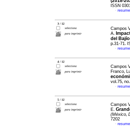
(2018-20
ISSN 030
resume
·
3 / 12
Campos V
selecciona
Impact
A.
para imprimir
del Bají
p.31-71. 
resume
·
4 / 12
Campos V
selecciona
Franco, L
para imprimir
económi
vol.75, n
resume
·
5 / 12
Campos Vá
selecciona
Grand
E.
para imprimir
(México, D
7202
resume
·