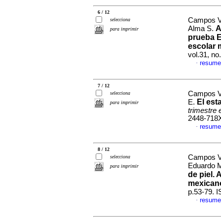
6 / 12
Campos Vá
selecciona
A
Alma S.
para imprimir
prueba E
escolar 
vol.31, n
resume
·
7 / 12
Campos Vá
selecciona
El est
E.
para imprimir
trimestre
2448-718
resume
·
8 / 12
Campos V
selecciona
Eduardo 
para imprimir
de piel.
mexican
p.53-79. 
resume
·