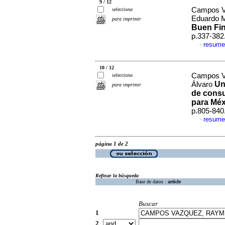
9 / 12
Campos V
selecciona
Eduardo 
para imprimir
Buen Fi
p.337-382
resume
·
10 / 12
Campos V
selecciona
Un
Álvaro
para imprimir
de consu
para Méx
p.805-840
resume
·
página 1 de 2
Refinar la búsqueda
Base de datos :
article
Buscar
1
2