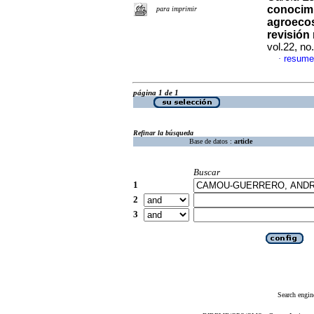
conocimi
para imprimir
agroecos
revisión
vol.22, n
resume
·
página 1 de 1
Refinar la búsqueda
Base de datos :
article
Buscar
1
2
3
Search engin