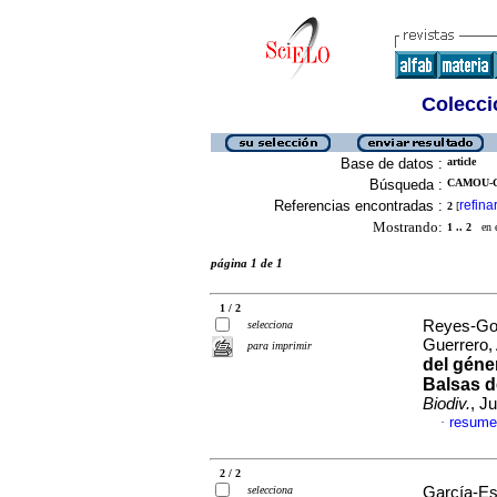
Colecció
Base de datos :
article
Búsqueda :
CAMOU-G
Referencias encontradas :
refina
2
[
Mostrando:
1 .. 2
en el
página 1 de 1
1 / 2
Reyes-Gon
selecciona
Guerrero,
para imprimir
del gén
Balsas d
Biodiv.
, J
resume
·
2 / 2
selecciona
García-Es