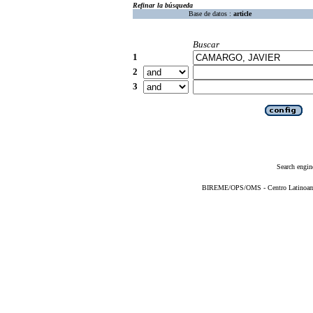
Refinar la búsqueda
Base de datos :
article
Buscar
1
2
3
Search engin
BIREME/OPS/OMS - Centro Latinoameri