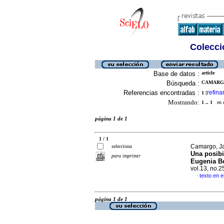
Colecció
Base de datos :
article
Búsqueda :
CAMARGO,
Referencias encontradas :
refina
1
[
Mostrando:
1 .. 1
en el
página 1 de 1
1 / 1
Camargo, Ja
selecciona
Una posibi
para imprimir
Eugenia Bo
vol.13, no.
texto en 
·
página 1 de 1