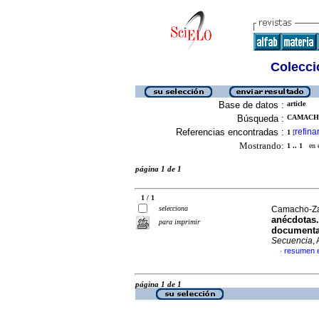
Colecció
Base de datos :
article
Búsqueda :
CAMACHO
Referencias encontradas :
refina
1
[
Mostrando:
1 .. 1
en el
página 1 de 1
1 / 1
selecciona
Camacho-Za
anécdotas.
para imprimir
documentad
Secuencia
,
resumen 
·
página 1 de 1