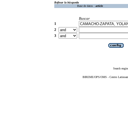
Refinar la búsqueda
Base de datos :
article
Buscar
1
2
3
Search engin
BIREME/OPS/OMS - Centro Latinoameri