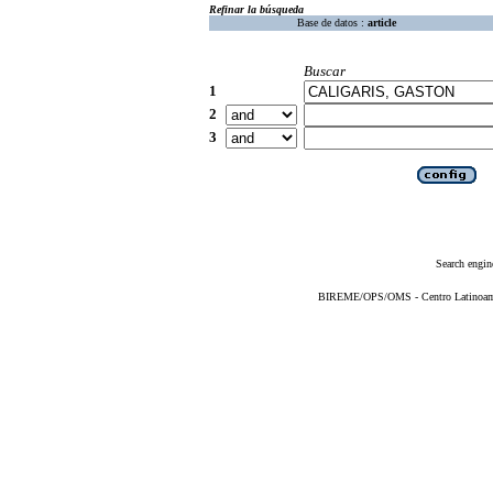
Refinar la búsqueda
Base de datos :
article
Buscar
1
2
3
Search engin
BIREME/OPS/OMS - Centro Latinoameri