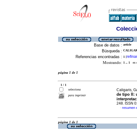
Colecció
Base de datos :
article
Búsqueda :
CALIGARI
Referencias encontradas :
refina
1
[
Mostrando:
1 .. 1
en el
página 1 de 1
1 / 1
selecciona
Caligaris, 
de tipo II:
para imprimir
interpreta
248. ISSN 
resumen 
·
página 1 de 1