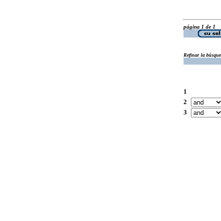
página 1 de 1
Refinar la búsqu
1
2
3