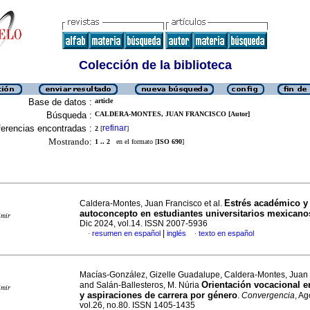
Colección de la biblioteca
Base de datos :
article
Búsqueda :
CALDERA-MONTES, JUAN FRANCISCO [Autor]
erencias encontradas :
refinar
2
[
]
Mostrando:
1 .. 2
en el formato [
ISO 690
]
Estrés académico y
Caldera-Montes, Juan Francisco et al.
autoconcepto en estudiantes universitarios mexicano
imir
Dic 2024, vol.14. ISSN 2007-5936
|
resumen en español
inglés
texto en español
·
·
Macías-González, Gizelle Guadalupe, Caldera-Montes, Juan
Orientación vocacional en
and Salán-Ballesteros, M. Núria
imir
y aspiraciones de carrera por género
.
Convergencia
, A
vol.26, no.80. ISSN 1405-1435