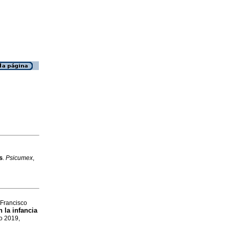
s
.
Psicumex
,
 Francisco
 la infancia
go 2019,