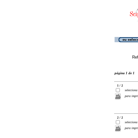
Ref
página 1 de 1
1 / 2
selecciona
para impr
2 / 2
selecciona
para impr