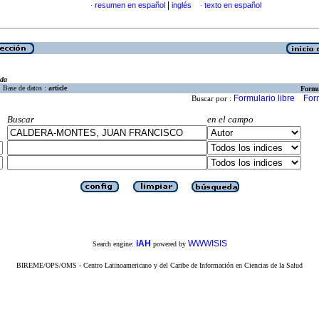
|
resumen en español
inglés
texto en español
·
·
eda
Base de datos :
article
Formu
Formulario libre
For
Buscar por :
Buscar
en el campo
iAH
WWWISIS
Search engine:
powered by
BIREME/OPS/OMS - Centro Latinoamericano y del Caribe de Información en Ciencias de la Salud