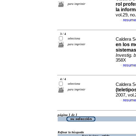
rol prof
para imprimir
la infor
vol.29, n
resume
·
3 / 4
selecciona
Caldera S
en los m
para imprimir
sistemas
Investig. b
358X
resume
·
4 / 4
selecciona
Caldera S
(teletip
para imprimir
2007, vol
resume
·
página 1 de 1
Refinar la búsqueda
Base de datos :
article