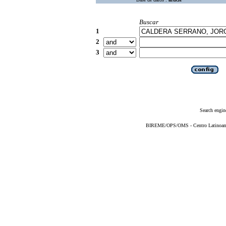
Buscar
1
2
3
Search engin
BIREME/OPS/OMS - Centro Latinoameri