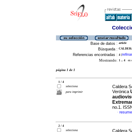
Colecció
Base de datos :
article
Búsqueda :
CALDERA
Referencias encontradas :
refina
4
[
Mostrando:
1 .. 4
en el
página 1 de 1
1 / 4
Caldera S
selecciona
Verónica
para imprimir
audiovis
Extrema
no.1. ISS
resume
·
2 / 4
selecciona
Caldera S