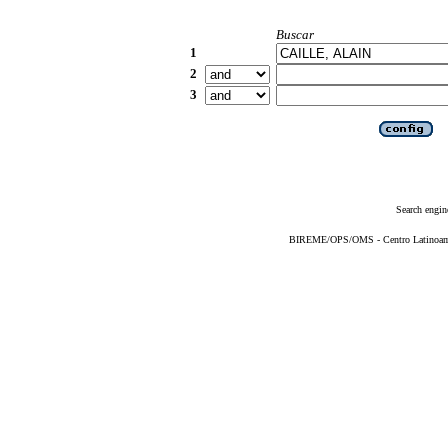
Buscar
1
2
3
Search engin
BIREME/OPS/OMS - Centro Latinoameri