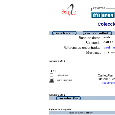
Colecció
Base de datos :
article
Búsqueda :
CAILLE, 
Referencias encontradas :
refina
1
[
Mostrando:
1 .. 1
en el
página 1 de 1
1 / 1
selecciona
Caillé, Alain
Dic 2015, v
para imprimir
resumen 
·
página 1 de 1
Refinar la búsqueda
Base de datos :
article