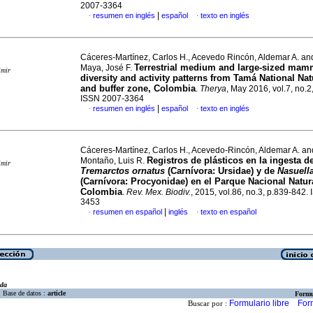
2007-3364
|
resumen en inglés
español
texto en inglés
·
·
Cáceres-Martínez, Carlos H., Acevedo Rincón, Aldemar A. an
Terrestrial medium and large-sized mam
Maya, José F.
imir
diversity and activity patterns from Tamá National Nat
and buffer zone, Colombia
.
Therya
, May 2016, vol.7, no.2
ISSN 2007-3364
|
resumen en inglés
español
texto en inglés
·
·
Cáceres-Martínez, Carlos H., Acevedo-Rincón, Aldemar A. a
Registros de plásticos en la ingesta d
Montaño, Luis R.
imir
Tremarctos ornatus
(Carnívora: Ursidae) y de
Nasuella
(Carnívora: Procyonidae) en el Parque Nacional Natur
Colombia
.
Rev. Mex. Biodiv.
, 2015, vol.86, no.3, p.839-842.
3453
|
resumen en español
inglés
texto en español
·
·
eda
Base de datos :
article
Formu
Formulario libre
For
Buscar por :