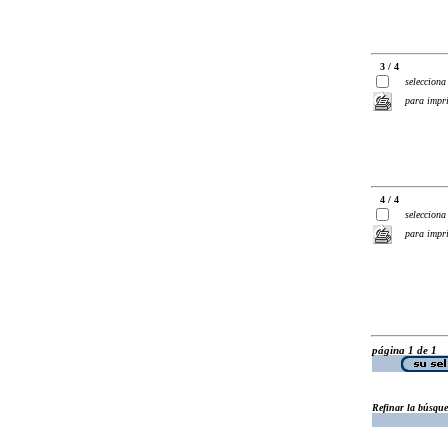
3 / 4
selecciona
para impr
4 / 4
selecciona
para impr
página 1 de 1
Refinar la búsqu