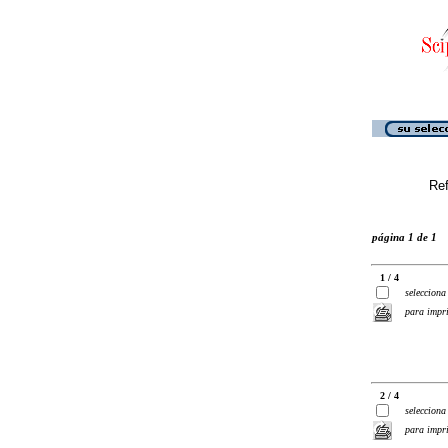
Ref
página 1 de 1
1 / 4
selecciona
para impr
2 / 4
selecciona
para impr