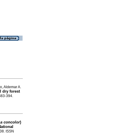
o, Aldemar A.
l dry forest
.383-394.
a concolor
)
National
208. ISSN