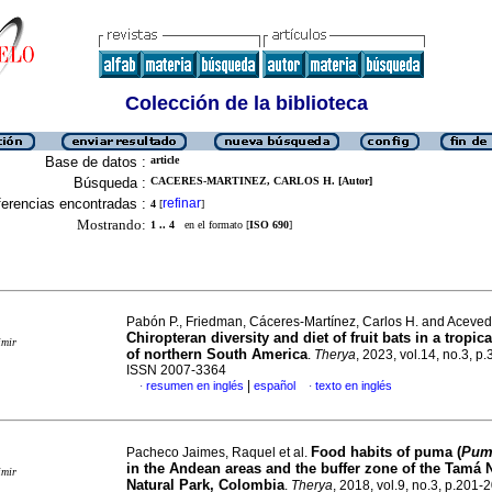
Colección de la biblioteca
Base de datos :
article
Búsqueda :
CACERES-MARTINEZ, CARLOS H. [Autor]
erencias encontradas :
refinar
4
[
]
Mostrando:
1 .. 4
en el formato [
ISO 690
]
Pabón P., Friedman, Cáceres-Martínez, Carlos H. and Aceved
Chiropteran diversity and diet of fruit bats in a tropica
imir
of northern South America
.
Therya
, 2023, vol.14, no.3, p
ISSN 2007-3364
|
resumen en inglés
español
texto en inglés
·
·
Food habits of puma (
Pum
Pacheco Jaimes, Raquel et al.
in the Andean areas and the buffer zone of the Tamá 
imir
Natural Park, Colombia
.
Therya
, 2018, vol.9, no.3, p.201-