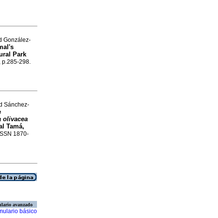
d González-
mal's
ural Park
, p.285-298.
nd Sánchez-
e
 olivacea
al Tamá,
 ISSN 1870-
lario avanzado
mulario básico