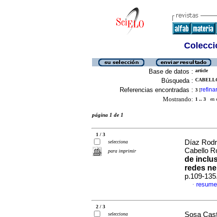
Colecció
Base de datos :
article
Búsqueda :
CABELLO
Referencias encontradas :
refina
3
[
Mostrando:
1 .. 3
en el
página 1 de 1
1 / 3
Díaz Rodr
selecciona
Cabello R
para imprimir
de inclu
redes ne
p.109-135
resume
·
2 / 3
Sosa Cast
selecciona