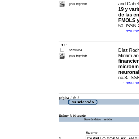
and Cabel
para imprimir
19 y var
de las e
FMOLS 
50. ISSN 
resume
·
3 / 3
Díaz Rodr
selecciona
Miriam an
para imprimir
financier
microemp
neuronale
no.3. ISS
resume
·
página 1 de 1
Refinar la búsqueda
Base de datos :
article
Buscar
1