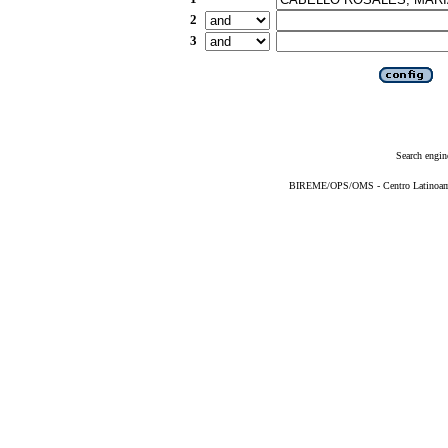
2
3
Search engin
BIREME/OPS/OMS - Centro Latinoameri