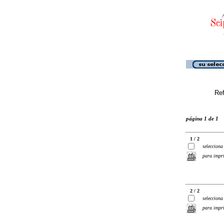
Ref
página 1 de 1
1 / 2
selecciona
para impr
2 / 2
selecciona
para impr