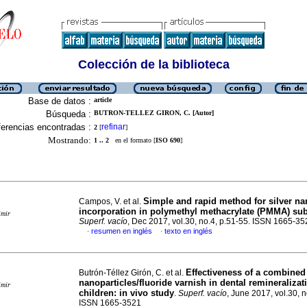
Colección de la biblioteca
Base de datos :
article
Búsqueda :
BUTRON-TELLEZ GIRON, C. [Autor]
erencias encontradas :
refinar
2
[
]
Mostrando:
1 .. 2
en el formato [
ISO 690
]
Simple and rapid method for silver na
Campos, V. et al.
incorporation in polymethyl methacrylate (PMMA) sub
imir
Superf. vacío
, Dec 2017, vol.30, no.4, p.51-55. ISSN 1665-35
resumen en inglés
texto en inglés
·
·
Effectiveness of a combined 
Butrón-Téllez Girón, C. et al.
nanoparticles/fluoride varnish in dental remineralizat
imir
children: in vivo study
.
Superf. vacío
, June 2017, vol.30, n
ISSN 1665-3521