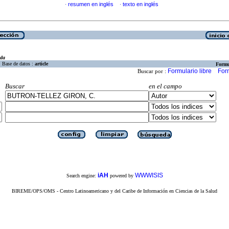
resumen en inglés
texto en inglés
·
·
eda
Base de datos :
article
Formu
Formulario libre
For
Buscar por :
Buscar
en el campo
iAH
WWWISIS
Search engine:
powered by
BIREME/OPS/OMS - Centro Latinoamericano y del Caribe de Información en Ciencias de la Salud