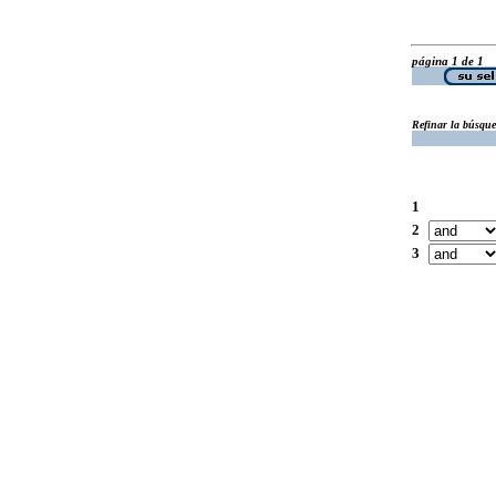
página 1 de 1
Refinar la búsqu
1
2
3