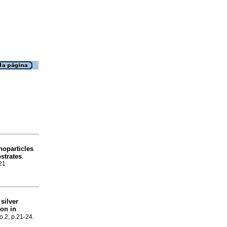
noparticles
strates
.
21
silver
ion in
o.2, p.21-24.