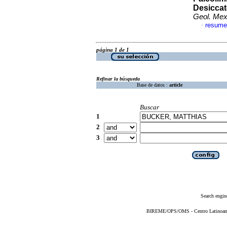
Desiccat
Geol. Me
resume
·
página 1 de 1
Refinar la búsqueda
Base de datos :
article
Buscar
1
2
3
Search engin
BIREME/OPS/OMS - Centro Latinoameri