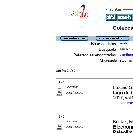
Colecció
Base de datos :
article
Búsqueda :
BUCKER,
Referencias encontradas :
refina
2
[
Mostrando:
1 .. 2
en el
página 1 de 1
1 / 2
selecciona
Lozano-Ga
lago de 
para imprimir
2017, vol
resume
·
2 / 2
selecciona
Bücker, Ma
Electrom
para imprimir
Paleolim