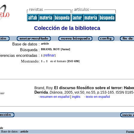
Colección de la biblioteca
Base de datos :
article
Búsqueda :
BRAND, ROY [Autor]
erencias encontradas :
refinar
1
[
]
Mostrando:
1 .. 1
en el formato [
ISO 690
]
El discurso filosófico sobre el terror: Hab
Brand, Roy.
Derrida
.
Diánoia
, 2005, vol.50, no.55, p.153-165. ISSN 018
imir
|
resumen en español
inglés
texto en español
·
·
eda
Base de datos :
article
Formu