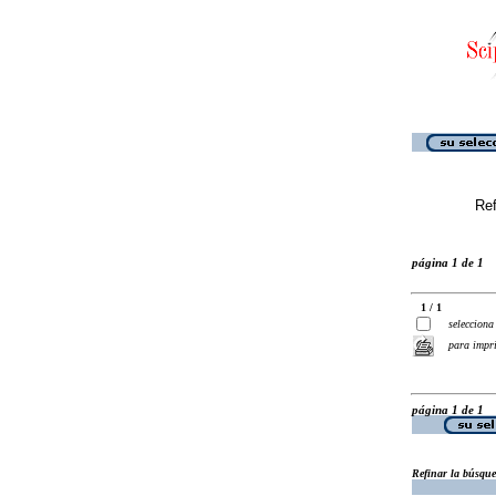
Ref
página 1 de 1
1 / 1
selecciona
para impr
página 1 de 1
Refinar la búsqu