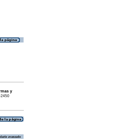
ermas y
5-2450
lario avanzado