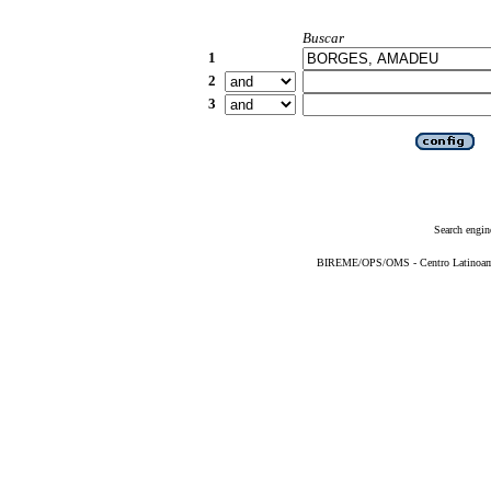
Buscar
1
2
3
Search engin
BIREME/OPS/OMS - Centro Latinoameri