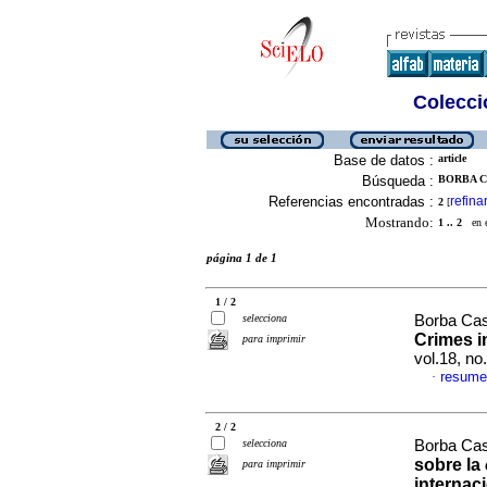
Colecció
Base de datos :
article
Búsqueda :
BORBA C
Referencias encontradas :
refina
2
[
Mostrando:
1 .. 2
en el
página 1 de 1
1 / 2
selecciona
Borba Cas
Crimes i
para imprimir
vol.18, n
resume
·
2 / 2
selecciona
Borba Cas
sobre la
para imprimir
internac