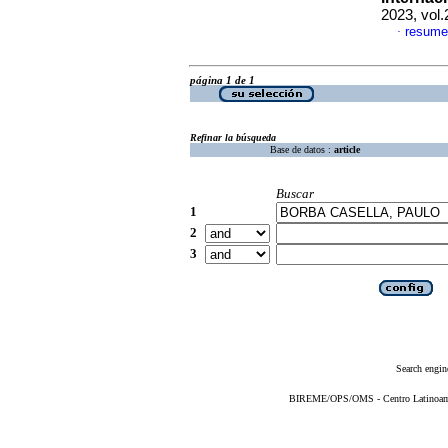
2023, vol
resume
·
página 1 de 1
Refinar la búsqueda
Base de datos :
article
Buscar
1
2
3
Search engin
BIREME/OPS/OMS - Centro Latinoameri