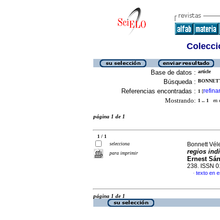
Colecció
Base de datos :
article
Búsqueda :
BONNETT
Referencias encontradas :
refina
1
[
Mostrando:
1 .. 1
en el
página 1 de 1
1 / 1
selecciona
Bonnett Vél
regios ind
para imprimir
Ernest Sán
238. ISSN 
texto en 
·
página 1 de 1