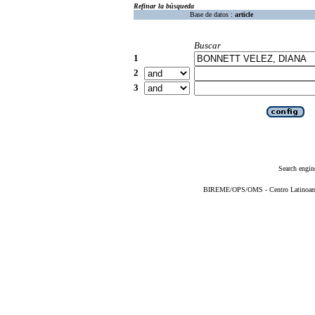
Refinar la búsqueda
Base de datos :
article
Buscar
1
2
3
Search engin
BIREME/OPS/OMS - Centro Latinoameri