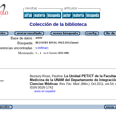
Colección de la biblioteca
Base de datos :
article
Búsqueda :
BEZAURY RIVAS, PAULINA [Autor]
erencias encontradas :
refinar
1
[
]
Mostrando:
1 .. 1
en el formato [
ISO 690
]
La Unidad PET/CT de la Faculta
Bezaury Rivas, Paulina.
Medicina de la UNAM del Departamento de Integració
imir
Ciencias Médicas
.
Rev. Fac. Med. (Méx.)
, Oct 2011, vol.54,
ISSN 0026-1742
texto en español
·