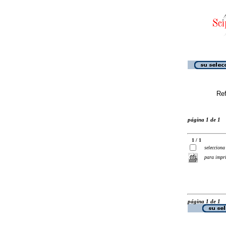
Ref
página 1 de 1
1 / 1
selecciona
para impr
página 1 de 1