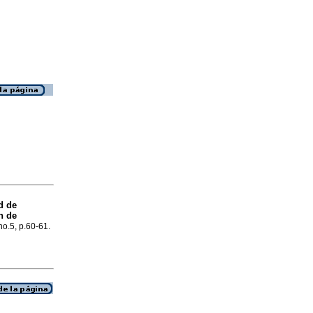
d de
n de
 no.5, p.60-61.