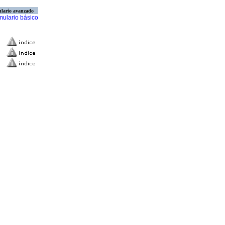
lario avanzado
mulario básico