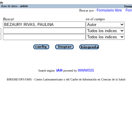
eda
Base de datos :
article
Formu
Formulario libre
For
Buscar por :
Buscar
en el campo
iAH
WWWISIS
Search engine:
powered by
BIREME/OPS/OMS - Centro Latinoamericano y del Caribe de Información en Ciencias de la Salud