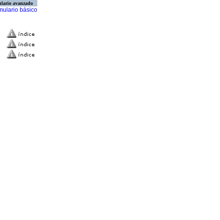
lario avanzado
mulario básico