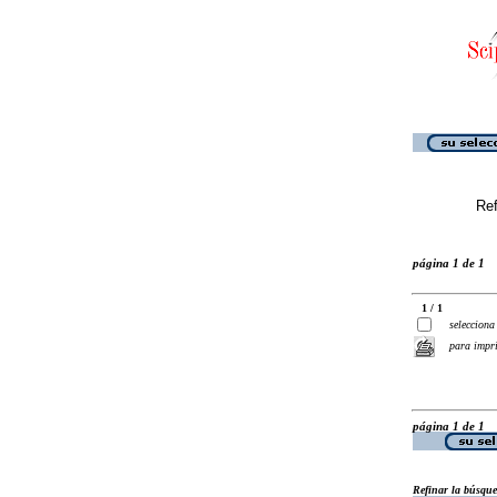
Ref
página 1 de 1
1 / 1
selecciona
para impr
página 1 de 1
Refinar la búsqu