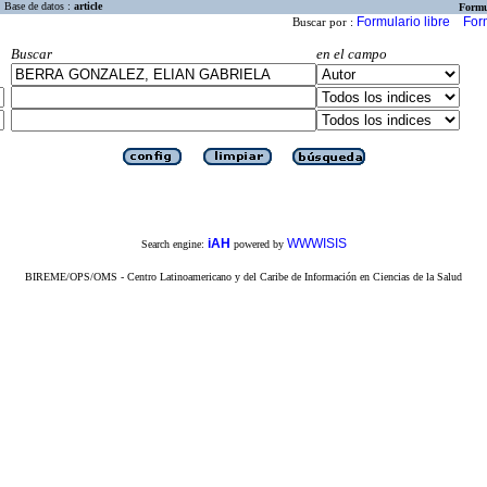
Base de datos :
article
Formu
Formulario libre
For
Buscar por :
Buscar
en el campo
iAH
WWWISIS
Search engine:
powered by
BIREME/OPS/OMS - Centro Latinoamericano y del Caribe de Información en Ciencias de la Salud