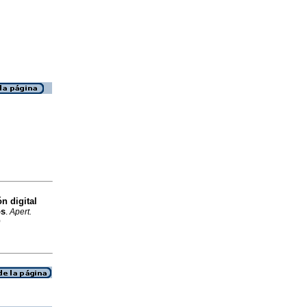
n digital
os
.
Apert.
0