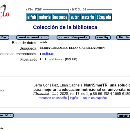
Colección de la biblioteca
Base de datos :
article
Búsqueda :
BERRA GONZALEZ, ELIAN GABRIELA [Autor]
erencias encontradas :
refinar
1
[
]
Mostrando:
1 .. 1
en el formato [
ISO 690
]
NutriSmarTR: una solució
Berra González, Elián Gabriela.
para mejorar la educación nutricional en universitari
imir
(Guadalaj., Jal.)
, 2025, vol.17, no.1, p.86-99. ISSN 1665-618
|
resumen en español
inglés
texto en español
·
·
eda