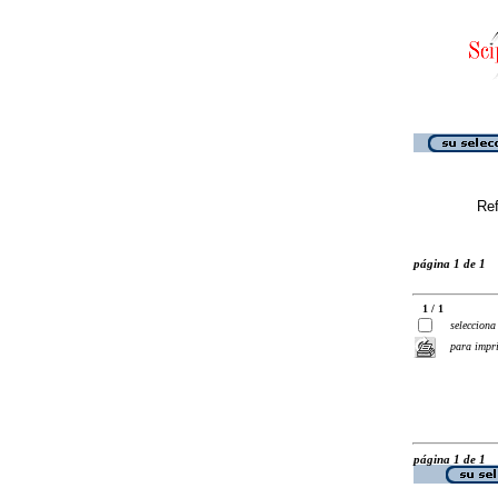
Ref
página 1 de 1
1 / 1
selecciona
para impr
página 1 de 1