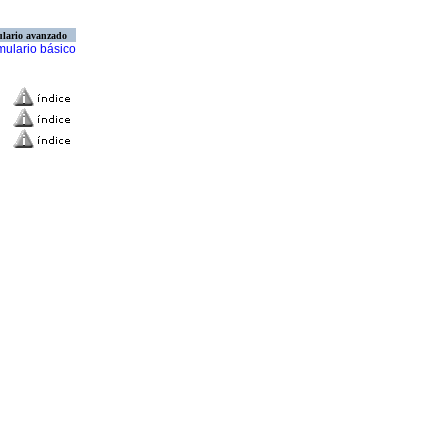
lario avanzado
mulario básico