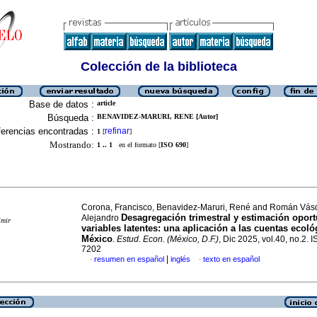
Colección de la biblioteca
Base de datos :
article
Búsqueda :
BENAVIDEZ-MARURI, RENE [Autor]
erencias encontradas :
refinar
1
[
]
Mostrando:
1 .. 1
en el formato [
ISO 690
]
Corona, Francisco, Benavidez-Maruri, René and Román Vás
Desagregación trimestral y estimación opor
Alejandro
imir
variables latentes: una aplicación a las cuentas ecoló
México
.
Estud. Econ. (México, D.F.)
, Dic 2025, vol.40, no.2.
7202
|
resumen en español
inglés
texto en español
·
·