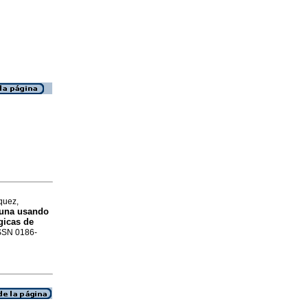
quez,
tuna usando
gicas de
 ISSN 0186-