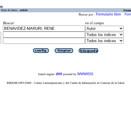
eda
Base de datos :
article
Formu
Formulario libre
For
Buscar por :
Buscar
en el campo
iAH
WWWISIS
Search engine:
powered by
BIREME/OPS/OMS - Centro Latinoamericano y del Caribe de Información en Ciencias de la Salud