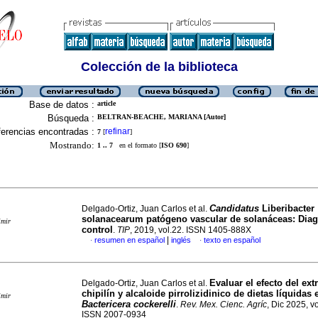
Colección de la biblioteca
Base de datos :
article
Búsqueda :
BELTRAN-BEACHE, MARIANA [Autor]
erencias encontradas :
refinar
7
[
]
Mostrando:
1 .. 7
en el formato [
ISO 690
]
Candidatus
Liberibacter
Delgado-Ortiz, Juan Carlos et al.
solanacearum patógeno vascular de solanáceas: Diag
imir
control
.
TIP
, 2019, vol.22. ISSN 1405-888X
|
resumen en español
inglés
texto en español
·
·
Evaluar el efecto del ext
Delgado-Ortiz, Juan Carlos et al.
chipilín y alcaloide pirrolizidinico de dietas líquidas 
imir
Bactericera cockerelli
.
Rev. Mex. Cienc. Agríc
, Dic 2025, vo
ISSN 2007-0934