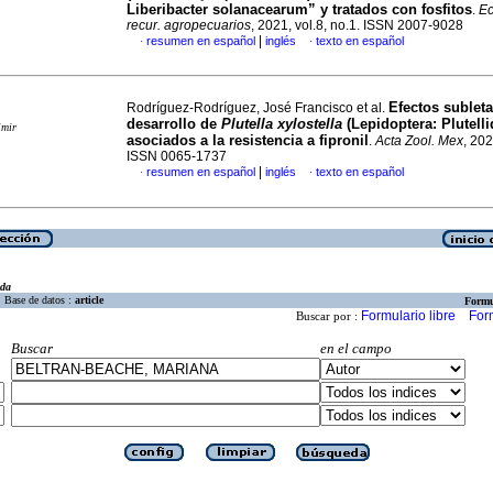
Liberibacter solanacearum” y tratados con fosfitos
.
Ec
recur. agropecuarios
, 2021, vol.8, no.1. ISSN 2007-9028
|
resumen en español
inglés
texto en español
·
·
Efectos subleta
Rodríguez-Rodríguez, José Francisco et al.
desarrollo de
Plutella xylostella
(Lepidoptera: Plutelli
imir
asociados a la resistencia a fipronil
.
Acta Zool. Mex
, 202
ISSN 0065-1737
|
resumen en español
inglés
texto en español
·
·
eda
Base de datos :
article
Formu
Formulario libre
For
Buscar por :
Buscar
en el campo