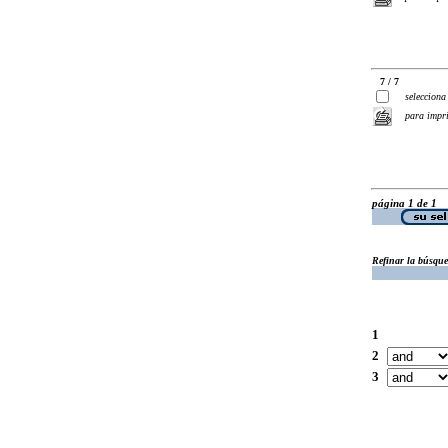
7 / 7
selecciona
para impr
página 1 de 1
Refinar la búsqu
1
2
3