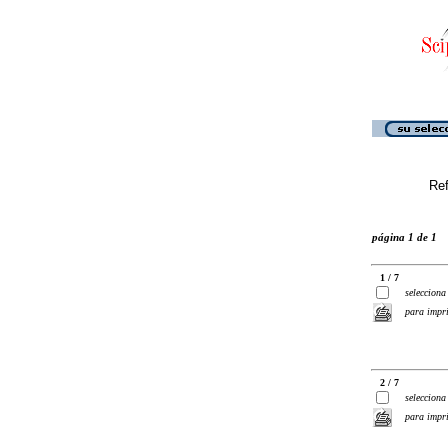
Ref
página 1 de 1
1 / 7
selecciona
para impr
2 / 7
selecciona
para impr