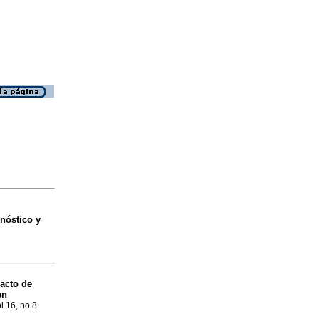
nóstico y
racto de
en
l.16, no.8.