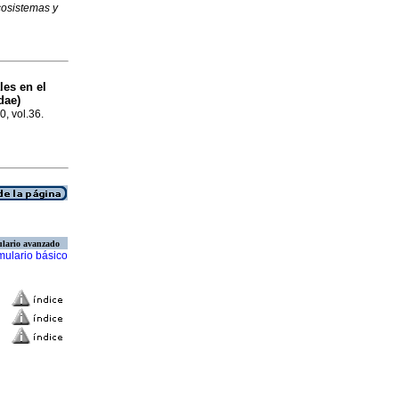
osistemas y
les en el
dae)
0, vol.36.
lario avanzado
mulario básico