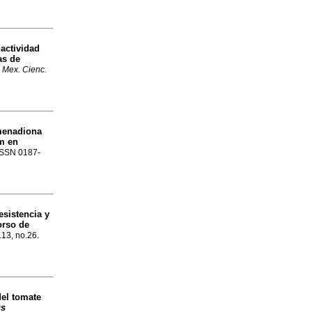
 actividad
as de
 Mex. Cienc.
menadiona
m en
 ISSN 0187-
esistencia y
orso de
.13, no.26.
el tomate
us