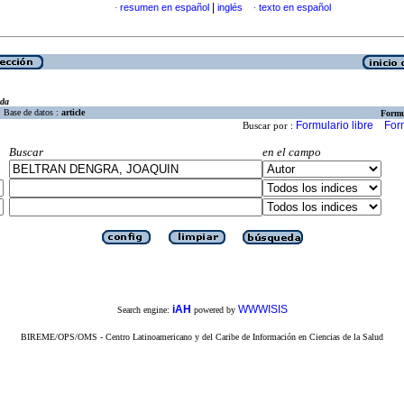
|
resumen en español
inglés
texto en español
·
·
eda
Base de datos :
article
Formu
Formulario libre
For
Buscar por :
Buscar
en el campo
iAH
WWWISIS
Search engine:
powered by
BIREME/OPS/OMS - Centro Latinoamericano y del Caribe de Información en Ciencias de la Salud