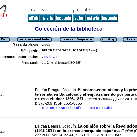
Colección de la biblioteca
Base de datos :
article
Búsqueda :
BELTRAN DENGRA, JOAQUIN [Autor]
erencias encontradas :
refinar
2
[
]
Mostrando:
1 .. 2
en el formato [
ISO 690
]
El anarco-comunismo y la prác
Beltrán Dengra, Joaquín.
terrorista en Barcelona y el enjuiciamiento por parte 
imir
de esta ciudad
:
1893-1897
.
Espiral (Guadalaj.)
, Abr 2010, v
p.173-209. ISSN 1665-0565
|
resumen en español
inglés
texto en español
·
·
La opinión sobre la Revolució
Beltrán Dengra, Joaquín.
(1911-1917) en la prensa anarquista española
.
Espiral (
imir
Abr 2008, vol.14, no.41, p.169-205. ISSN 1665-0565