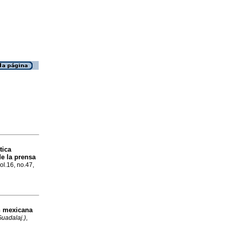
tica
de la prensa
ol.16, no.47,
n mexicana
Guadalaj.)
,