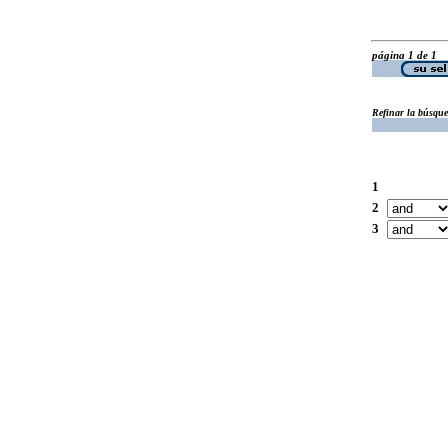
página 1 de 1
Refinar la búsqu
1
2
3