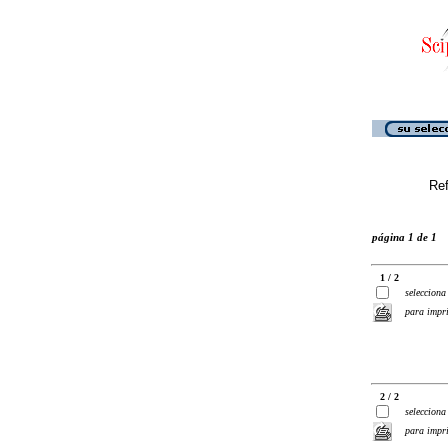
Ref
página 1 de 1
1 / 2
selecciona
para impr
2 / 2
selecciona
para impr