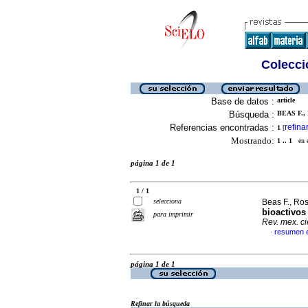
Colecció
Base de datos :
article
Búsqueda :
BEAS F.,
Referencias encontradas :
refina
1
[
Mostrando:
1 .. 1
en el
página 1 de 1
1 / 1
selecciona
Beas F., Ros
bioactivos
para imprimir
Rev. mex. ci
resumen 
·
página 1 de 1
Refinar la búsqueda