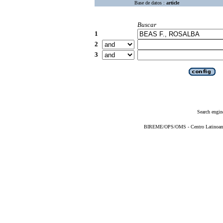
Base de datos :
article
Buscar
1
2
3
Search engin
BIREME/OPS/OMS - Centro Latinoameri