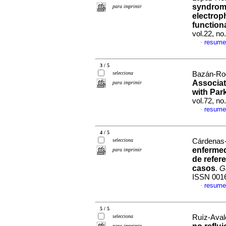
syndrome
para imprimir
electrop
function
vol.22, n
resume
·
3 / 5
selecciona
Bazán-Rodr
Associat
para imprimir
with Par
vol.72, n
resume
·
4 / 5
selecciona
Cárdenas-
enfermed
para imprimir
de refer
casos
.
G
ISSN 001
resume
·
5 / 5
selecciona
Ruíz-Avalo
para imprimir