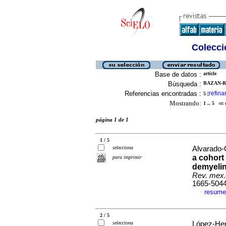
Colecció
Base de datos :
article
Búsqueda :
BAZAN-R
Referencias encontradas :
refina
5
[
Mostrando:
1 .. 5
en el
página 1 de 1
1 / 5
selecciona
Alvarado-G
a cohort
para imprimir
demyelin
Rev. mex.
1665-504
resume
·
2 / 5
selecciona
López-Her