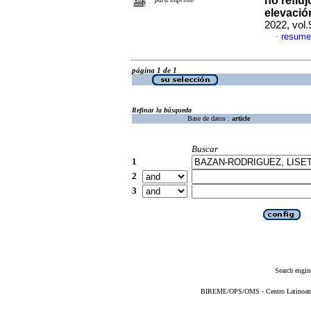
no reflu
elevació
2022, vol
resume
·
página 1 de 1
Refinar la búsqueda
Base de datos :
article
Buscar
1
2
3
Search engin
BIREME/OPS/OMS - Centro Latinoameri