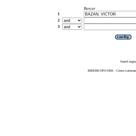
Buscar
1
2
3
Search engin
BIREME/OPS/OMS - Centro Latinoameri