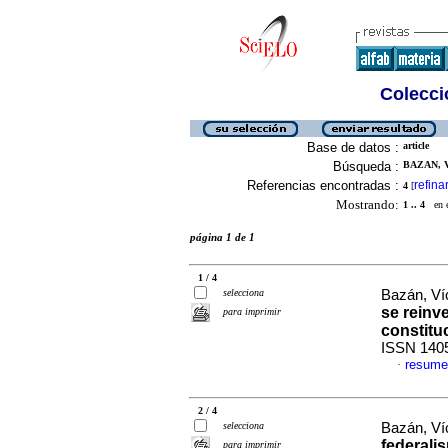
Colecció
Base de datos :
article
Búsqueda :
BAZAN, V
Referencias encontradas :
refina
4
[
Mostrando:
1 .. 4
en el
página 1 de 1
1 / 4
selecciona
Bazán, Ví
se reinv
para imprimir
constitu
ISSN 140
resume
·
2 / 4
selecciona
Bazán, Ví
federali
para imprimir