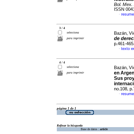
Bol. Mex.
ISSN 004
resume
·
3 / 4
selecciona
Bazán, Ví
de dere
para imprimir
p.461-465
texto e
·
4 / 4
selecciona
Bazán, Ví
en Argen
para imprimir
Sus proy
internac
no.108, p
resume
·
página 1 de 1
Refinar la búsqueda
Base de datos :
article