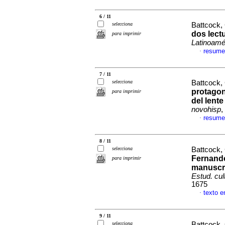
6 / 11
selecciona
Battcock,
dos lect
para imprimir
Latinoamé
resume
·
7 / 11
selecciona
Battcock,
protagon
para imprimir
del lente
novohisp
,
resume
·
8 / 11
selecciona
Battcock,
Fernando
para imprimir
manuscri
Estud. cul
1675
texto e
·
9 / 11
selecciona
Battcock,