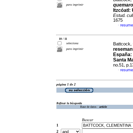
quemar
para imprimir
Itzcóatl
:
Estud. cul
1675
resume
·
10 / 11
selecciona
Battcock,
resemant
para imprimir
España
:
Santa Ma
no.51, p.
resume
·
página 1 de 2
Refinar la búsqueda
Base de datos :
article
Buscar
1
2