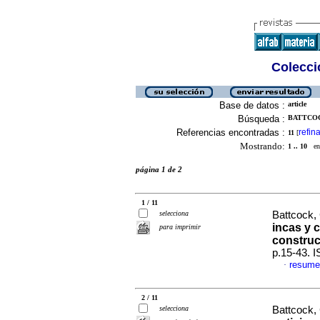
Colecció
Base de datos :
article
Búsqueda :
BATTCOC
Referencias encontradas :
refina
11
[
Mostrando:
1 .. 10
en 
página 1 de 2
1 / 11
selecciona
Battcock,
incas y 
para imprimir
construc
p.15-43. 
resume
·
2 / 11
selecciona
Battcock,