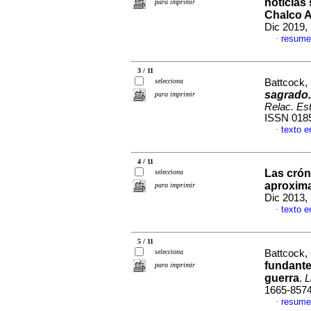
noticias 
para imprimir
Chalco A
Dic 2019,
resume
·
3 / 11
selecciona
Battcock,
sagrado.
para imprimir
Relac. Est
ISSN 018
texto e
·
4 / 11
Las crón
selecciona
aproxim
para imprimir
Dic 2013,
texto e
·
5 / 11
selecciona
Battcock,
fundante
para imprimir
guerra
.
L
1665-857
resume
·