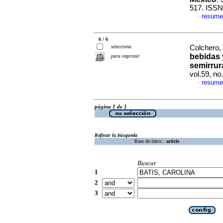
517. ISSN
resume
·
6 / 6
selecciona
Colchero, 
bebidas 
para imprimir
semirrur
vol.59, n
resume
·
página 1 de 1
Refinar la búsqueda
Base de datos :
article
Buscar
1
2
3