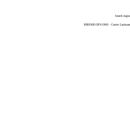
Search engin
BIREME/OPS/OMS - Centro Latinoameri