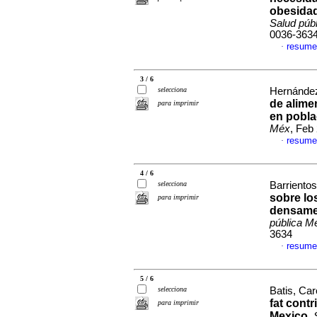
obesidad
Salud púb
0036-363
resume
·
3 / 6
selecciona
Hernández-
de alime
para imprimir
en pobla
Méx
, Feb
resume
·
4 / 6
selecciona
Barrientos
sobre lo
para imprimir
densamen
pública M
3634
resume
·
5 / 6
selecciona
Batis, Caro
fat cont
para imprimir
Mexico
.