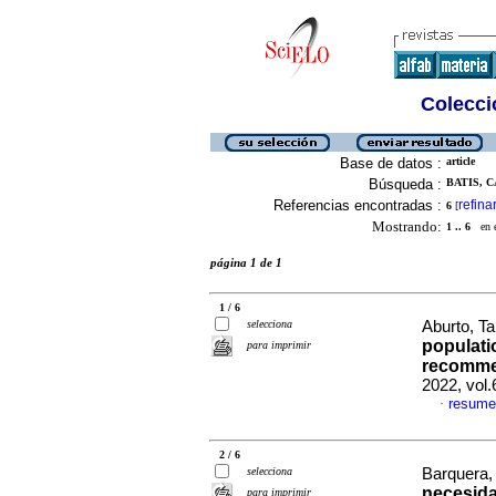
Colecció
Base de datos :
article
Búsqueda :
BATIS, C
Referencias encontradas :
refina
6
[
Mostrando:
1 .. 6
en el
página 1 de 1
1 / 6
selecciona
Aburto, Ta
populati
para imprimir
recomme
2022, vol
resume
·
2 / 6
selecciona
Barquera,
necesida
para imprimir