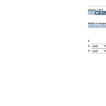
página 1 de 1
Refinar la búsqu
1
2
3