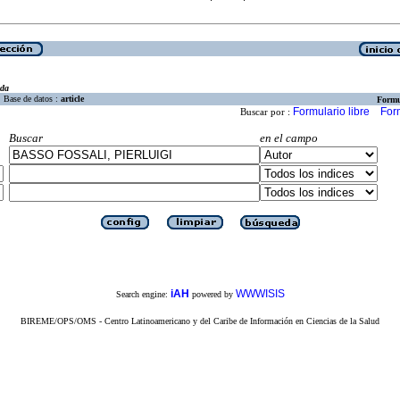
eda
Base de datos :
article
Formu
Formulario libre
For
Buscar por :
Buscar
en el campo
iAH
WWWISIS
Search engine:
powered by
BIREME/OPS/OMS - Centro Latinoamericano y del Caribe de Información en Ciencias de la Salud