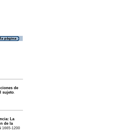
uciones de
l sujeto
.
ncia
:
La
n de la
SN 1665-1200