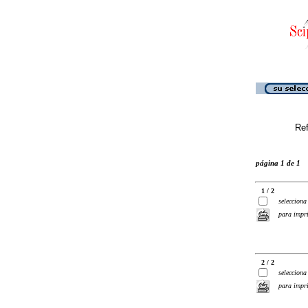
Ref
página 1 de 1
1 / 2
selecciona
para impr
2 / 2
selecciona
para impr