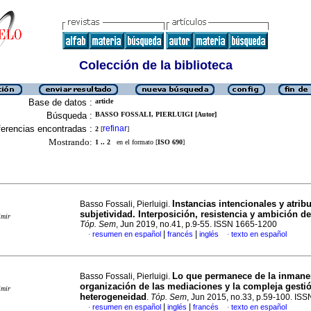
Colección de la biblioteca
Base de datos :
article
Búsqueda :
BASSO FOSSALI, PIERLUIGI [Autor]
erencias encontradas :
refinar
2
[
]
Mostrando:
1 .. 2
en el formato [
ISO 690
]
Instancias intencionales y atrib
Basso Fossali, Pierluigi.
subjetividad. Interposición, resistencia y ambición de
imir
Tóp. Sem
, Jun 2019, no.41, p.9-55. ISSN 1665-1200
|
|
resumen en español
francés
inglés
texto en español
·
·
Lo que permanece de la inmane
Basso Fossali, Pierluigi.
organización de las mediaciones y la compleja gestió
imir
heterogeneidad
.
Tóp. Sem
, Jun 2015, no.33, p.59-100. IS
|
|
resumen en español
inglés
francés
texto en español
·
·